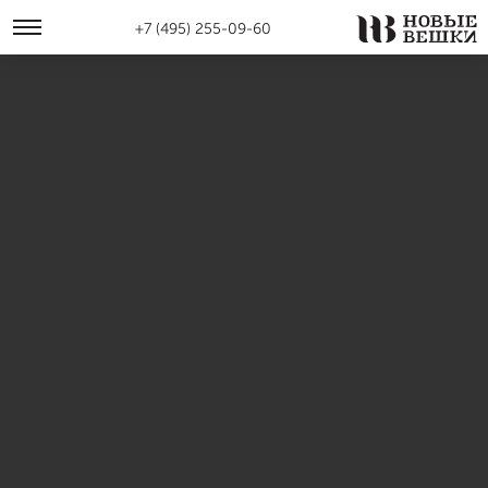
+7 (495) 255-09-60
Онлайн экскурсия
по готовым домам
в Новых Вешках