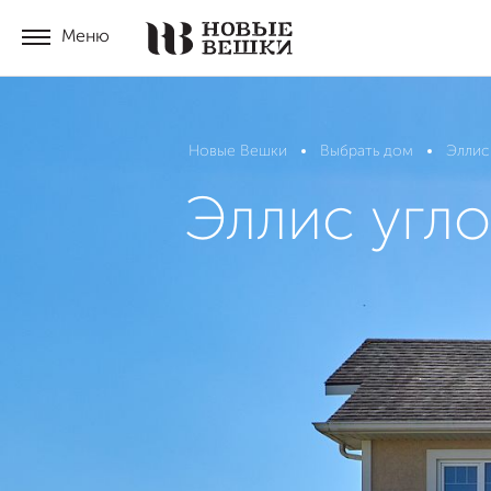
Меню
Новые Вешки
Выбрать дом
Эллис
Эллис угло