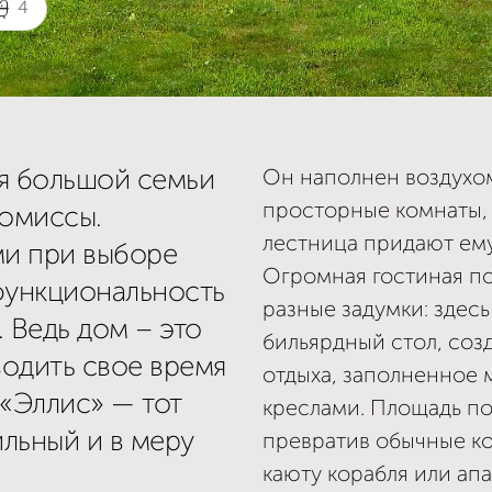
4
я большой семьи
Он наполнен воздухом
просторные комнаты, 
ромиссы.
лестница придают ему
и при выборе
Огромная гостиная по
функциональность
разные задумки: здес
 Ведь дом – это
бильярдный стол, соз
водить свое время
отдыха, заполненное
 «Эллис» — тот
креслами. Площадь по
льный и в меру
превратив обычные ко
каюту корабля или ап