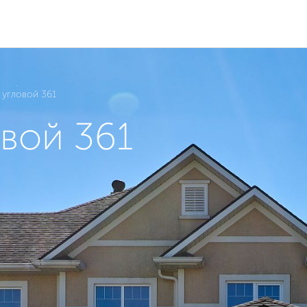
 угловой 361
вой 361