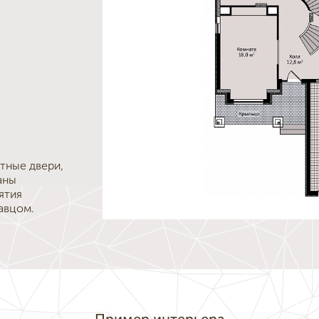
тные двери,
аны
ятия
авцом.