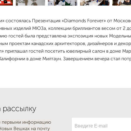
и» состоялась Презентация «Diamonds Forever» от Москов
вных изделий МЮЗа, коллекции бриллиантов весом от 2 до 
нию гостей была представлена экспозиция новых Модельн
ным проектам канадских архитекторов, дизайнеров и деко
» приглашал гостей посетить ювелирный салон в доме Мар
 Калифорнии в доме Милтаун. Завершением вечера стал по
 рассылку
е первыми информацию
Новых Вешках на почту