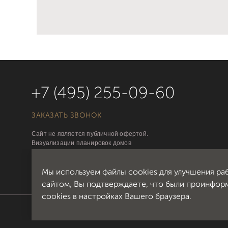
+7 (495) 255-09-60
ЗАКАЗАТЬ ЗВОНОК
Сайт не является публичной офертой.
Визуализации планировок домов
ориентировочные. Застройщик вправе вносить
изменения в проект домов.
Мы используем файлы cookies для улучшения ра
сайтом, Вы подтверждаете, что были проинфор
cookies в настройках Вашего браузера.
Политика в отношении обработки персональных данных
Полит
© 2006 — 2026, ЖК «Новые Вешки», Группа компаний «Савацкий